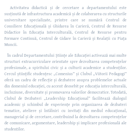
Activitatea didactică și de cercetare a departamentului este
susținută de infrastructura academică și de colaborarea cu structurile
universitare specializate, printre care se numără Centrul de
Consiliere Educațională și Ghidarea în Carieră, Centrul de Resurse
Didactice în Educația Interculturală, Centrul de Resurse pentru
Formare Continuă, Centrul de Gidare în Carieră și Realații cu Piața
Muncii.
În cadrul Departamentului Științe ale Educației activează mai multe
structuri extracurriculare orientate spre dezvoltarea competențelor
profesionale, a spiritului civic și a culturii academice a studenților.
Cercul științific studențesc „Comenius” și Clubul „Viitorii Pedagogi”
oferă un cadru de reflecție și dezbatere asupra problemelor actuale
din domeniul educației, cu accent deosebit pe educația interculturală,
incluziune, diversitate și promovarea valorilor democratice. Totodată,
Clubul de Dezbateri „Leadership Educațional” facilitează dialogul
academic și schimbul de experiențe prin organizarea de dezbateri
tematice, ateliere și întâlniri cu invitați din mediul educațional,
managerial și de cercetare, contribuind la dezvoltarea competențelor
de comunicare, argumentare, leadership și implicare profesională ale
studenților.