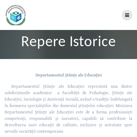
Repere Istorice
Departamentul Științe ale Educației
Departamentul Științe ale Educației reprezintă una dintre
subdiviziunile academice a Facultății de Psihologie, Științe ale
Educației, Sociologie și Asistență Socială, având o tradiție îndelungată
în formarea specialiștilor din domeniul științelor educației. Misiunea
Departamentul Științe ale Educației este de a forma profesioniști
competenți, responsabili și inovatori, capabili să contribuie la
dezvoltarea unei educații de calitate, incluzive și orientate spre
nevoile societății contemporane.