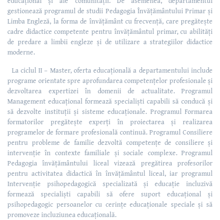
educațional și ale comunității. De asemenea, departamentul
gestionează programul de studii Pedagogia Învățământului Primar și
Limba Engleză, la forma de învățământ cu frecvență, care pregătește
cadre didactice competente pentru învățământul primar, cu abilități
de predare a limbii engleze și de utilizare a strategiilor didactice
moderne.
La ciclul II – Master, oferta educațională a departamentului include
programe orientate spre aprofundarea competențelor profesionale și
dezvoltarea expertizei în domenii de actualitate. Programul
Management educațional formează specialiști capabili să conducă și
să dezvolte instituții și sisteme educaționale. Programul Formarea
formatorilor pregătește experți în proiectarea și realizarea
programelor de formare profesională continuă. Programul Consiliere
pentru probleme de familie dezvoltă competențe de consiliere și
intervenție în contexte familiale și sociale complexe. Programul
Pedagogia învățământului liceal vizează pregătirea profesorilor
pentru activitatea didactică în învățământul liceal, iar programul
Intervenție psihopedagogică specializată și educație incluzivă
formează specialiști capabili să ofere suport educațional și
psihopedagogic persoanelor cu cerințe educaționale speciale și să
promoveze incluziunea educațională.