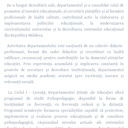
De-a lungul dezvoltării sale, departamentul și-a consolidat rolul de
promotor al inovării educaționale, al cercetării științifice și al formării
profesionale de înaltă calitate, contribuind activ la elaborarea și
implementarea politicilor educaționale, la modernizarea
curriculumului universitar și la dezvoltarea sistemului educațional
din Republica Moldova.
Activitatea departamentului este susținută de un colectiv didactic
performant, format din cadre didactice și cercetători cu înaltă
calificare, recunoscuți pentru contribuțiile lor în domeniul științelor
educației. Prin experiența acumulată și implicarea constantă în
proiecte de cercetare și dezvoltare instituțională, departamentul
asigură un mediu academic orientat spre excelență, inovare și
relevanță socială.
La Ciclul I – Licență, Departamentul Științe ale Educației oferă
programul de studii Psihopedagogie, disponibil la forma de
învățământ cu frecvență, cu frecvență redusă și la distanță.
Programul urmărește formarea specialiștilor capabili să proiecteze,
implementeze și evalueze procese educaționale și de consiliere
psihopedagogică, răspunzând nevoilor actuale ale sistemului