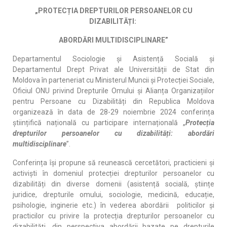
„
PROTECȚIA DREPTURILOR PERSOANELOR CU
DIZABILITĂȚI:
ABORDĂRI MULTIDISCIPLINARE
”
Departamentul Sociologie și Asistență Socială și
Departamentul Drept Privat ale Universității de Stat din
Moldova în parteneriat cu Ministerul Muncii și Protecției Sociale,
Oficiul ONU privind Drepturile Omului și Alianța Organizațiilor
pentru Persoane cu Dizabilități din Republica Moldova
organizează în data de 28-29 noiembrie 2024 conferința
științifică națională cu participare internațională „
Protecția
drepturilor persoanelor cu dizabilități: abordări
multidisciplinare
”.
Conferința își propune să reunească cercetători, practicieni și
activiști în domeniul protecției drepturilor persoanelor cu
dizabilități din diverse domenii (asistență socială, științe
juridice, drepturile omului, sociologie, medicină, educație,
psihologie, inginerie etc.) în vederea abordării politicilor și
practicilor cu privire la protecția drepturilor persoanelor cu
dizabilități, din perspectiva abordării bazate pe drepturile