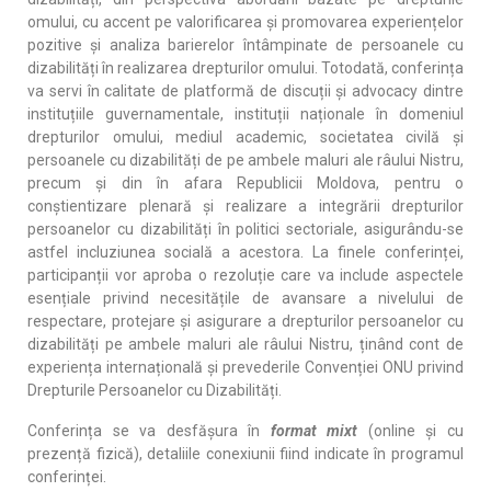
omului, cu accent pe valorificarea și promovarea experiențelor
pozitive și analiza barierelor întâmpinate de persoanele cu
dizabilități în realizarea drepturilor omului. Totodată, conferința
va servi în calitate de platformă de discuții și advocacy dintre
instituțiile guvernamentale, instituții naționale în domeniul
drepturilor omului, mediul academic, societatea civilă și
persoanele cu dizabilități de pe ambele maluri ale râului Nistru,
precum și din în afara Republicii Moldova, pentru o
conștientizare plenară și realizare a integrării drepturilor
persoanelor cu dizabilități în politici sectoriale, asigurându-se
astfel incluziunea socială a acestora. La finele conferinței,
participanții vor aproba o rezoluție care va include aspectele
esențiale privind necesitățile de avansare a nivelului de
respectare, protejare și asigurare a drepturilor persoanelor cu
dizabilități pe ambele maluri ale râului Nistru, ținând cont de
experiența internațională și prevederile Convenției ONU privind
Drepturile Persoanelor cu Dizabilități.
Conferința se va desfășura în
format mixt
(online și cu
prezență fizică), detaliile conexiunii fiind indicate în programul
conferinței.