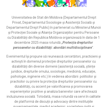
Universitatea de Stat din Moldova (Departamentul Drept
Privat, Departamentul Sociologie și Asistență Socială și
Departamentul Drept Public) în parteneriat cu Ministerul Muncii
și Protecției Sociale și Alianța Organizațiilor pentru Persoane
cu Dizabilități din Republica Moldova organizează în data de 1
decembrie 2025 masa rotundă „
Protecția drepturilor
persoanelor cu dizabilități: abordări multidisciplinare
”.
Evenimentul își propune să reunească cercetători, practicieni și
activiști în domeniul protecției drepturilor persoanelor cu
dizabilități din diverse domenii (asistență socială, științe
juridice, drepturile omului, sociologie, medicină, educație,
psihologie, inginerie etc.) în vederea abordării politicilor și
practicilor cu privire la protecția drepturilor persoanelor cu
dizabilități, cu accent pe valorificarea și promovarea
experiențelor pozitive și analiza barierelor care afectează
incluziunea socială. Totodată, masa rotundă va servi în calitate
de platformă de discuții și advocacy dintre instituțiile
guvernamentale, mediul academic, societatea civilă și