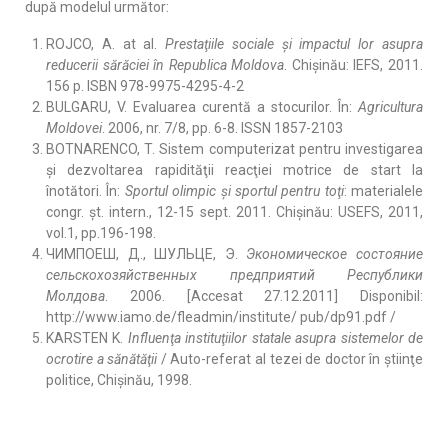
după modelul următor:
ROJCO, A. at al.
Prestaţiile sociale şi impactul lor asupra
reducerii sărăciei în Republica Moldova
. Chişinău: IEFS, 2011.
156 p. ISBN 978-9975-4295-4-2
BULGARU, V. Evaluarea curentă a stocurilor. În:
Agricultura
Moldovei
. 2006, nr. 7/8, pp. 6-8. ISSN 1857-2103
BOTNARENCO, T. Sistem computerizat pentru investigarea
şi dezvoltarea rapidităţii reacţiei motrice de start la
înotători. În:
Sportul olimpic şi sportul pentru toţi
: materialele
congr. şt. intern., 12-15 sept. 2011. Chişinău: USEFS, 2011,
vol.1, pp.196-198.
ЧИМПОЕШ, Д., ШУЛЬЦЕ, Э.
Экономическое состояние
сельскохозяйственных предприятий Республики
Молдова
. 2006. [Accesat 27.12.2011] Disponibil:
http://www.iamo.de/fleadmin/institute/ pub/dp91.pdf /
KARSTEN K.
Influenţa instituţiilor statale asupra sistemelor de
ocrotire a sănătăţii
/ Auto-referat al tezei de doctor în ştiinţe
politice, Chişinău, 1998.