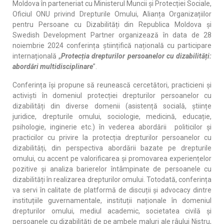
Moldova în parteneriat cu Ministerul Muncii și Protecției Sociale,
Oficiul ONU privind Drepturile Omului, Alianța Organizațiilor
pentru Persoane cu Dizabilități din Republica Moldova și
Swedish Development Partner organizează în data de 28
noiembrie 2024 conferința științifică națională cu participare
internațională „
Protecția drepturilor persoanelor cu dizabilități:
abordări multidisciplinare
”.
Conferința își propune să reunească cercetători, practicieni și
activiști în domeniul protecției drepturilor persoanelor cu
dizabilități din diverse domenii (asistență socială, științe
juridice, drepturile omului, sociologie, medicină, educație,
psihologie, inginerie etc.) în vederea abordării politicilor și
practicilor cu privire la protecția drepturilor persoanelor cu
dizabilități, din perspectiva abordării bazate pe drepturile
omului, cu accent pe valorificarea și promovarea experiențelor
pozitive și analiza barierelor întâmpinate de persoanele cu
dizabilități în realizarea drepturilor omului. Totodată, conferința
va servi în calitate de platformă de discuții și advocacy dintre
instituțiile guvernamentale, instituții naționale în domeniul
drepturilor omului, mediul academic, societatea civilă și
persoanele cu dizabilități de pe ambele maluri ale râului Nistru,