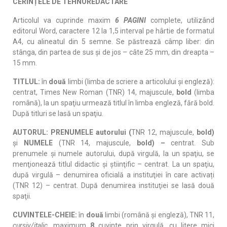
CERINȚELE DE TEHNOREDACTARE
Articolul va cuprinde maxim
6 PAGINI
complete, utilizând
editorul Word, caractere 12 la 1,5 interval pe hârtie de formatul
A4, cu alineatul din 5 semne. Se păstrează câmp liber: din
stânga, din partea de sus şi de jos – câte 25 mm, din dreapta –
15 mm.
TITLUL:
în
două
limbi (limba de scriere a articolului și engleză):
centrat, Times New Roman (TNR) 14, majuscule,
bold
(limba
română),
la un spaţiu urmează titlul
în limba engleză, fără bold.
După titluri se lasă un spaţiu.
AUTORUL: PRENUMELE autorului (
TNR 12, majuscule,
bold)
şi
NUMELE
(TNR 14, majuscule,
bold) –
centrat. Sub
prenumele şi numele autorului, după virgulă, la un spaţiu, se
menţionează titlul didactic şi ştiinţific – centrat. La un spaţiu,
după virgulă – denumirea oficială a instituţiei în care activați
(TNR 12) – centrat. După denumirea instituţiei se lasă două
spaţii.
CUVINTELE-CHEIE:
în
două
limbi (română și engleză), TNR 11,
cursiv/italic,
maximum
8
cuvinte prin virgulă, cu litere mici