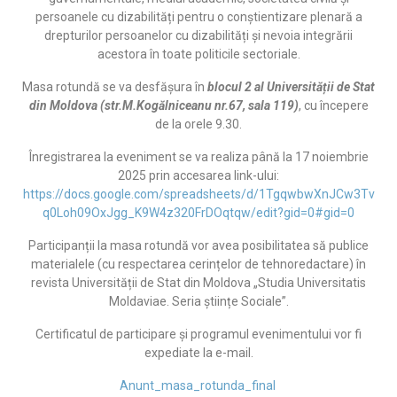
persoanele cu dizabilități pentru o conștientizare plenară a
drepturilor persoanelor cu dizabilități și nevoia integrării
acestora în toate politicile sectoriale.
Masa rotundă se va desfășura în
blocul 2 al Universității de Stat
din Moldova (str.M.Kogălniceanu nr.67, sala 119)
, cu începere
de la orele 9.30.
Înregistrarea la eveniment se va realiza până la 17 noiembrie
2025 prin accesarea link-ului:
https://docs.google.com/spreadsheets/d/1TgqwbwXnJCw3Tv
q0Loh09OxJgg_K9W4z320FrDOqtqw/edit?gid=0#gid=0
Participanții la masa rotundă vor avea posibilitatea să publice
materialele (cu respectarea cerințelor de tehnoredactare) în
revista Universității de Stat din Moldova „Studia Universitatis
Moldaviae. Seria științe Sociale”.
Certificatul de participare și programul evenimentului vor fi
expediate la e-mail.
Anunt_masa_rotunda_final