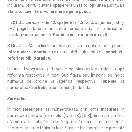
inclusiv şi primul cuvânt, spaţiere la un rând, opţiunea justify.
La
sfârșitul cuvintelor-cheie nu se pune punct.
TEXTUL
: caractere de
12
, spaţiere la
1,5
rând, opţiunea justify,
5–7 pagini standard în limba română sau într-o limbă de
circulație internațională.
Paginile nu se numerotează.
STRUCTURA
articolului ştiinţific va conţine
obligatoriu
:
introducere
,
conținut
(cu sau fără subcapitole),
concluzii,
referințe
bibliografice
.
Figurile, fotografiile şi tabelele se plasează nemijlocit după
referinţa respectivă în text. Sub figură sau imagine se indică
numărul de ordine şi legenda respectivă. Tabelele se
numerotează şi trebuie să fie însoţite de titlu.
Referințe:
În text referinţele se numerotează prin cifre încadrate în
paranteze pătrate (exemplu: [1, p. 53], [5-8]) şi se prezintă la
sfârşitul articolului într-o listă aparte în succesiune numerică,
conform ordinii citărilor în text. Sursele bibliografice se prezintă