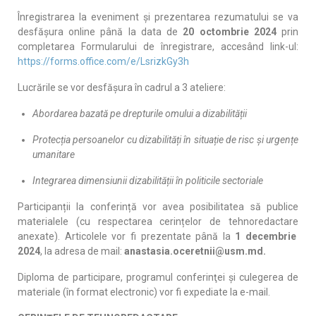
Înregistrarea la eveniment și prezentarea rezumatului se va
desfășura online până la data de
20 octombrie 2024
prin
completarea Formularului de înregistrare, accesând link-ul:
https://forms.office.com/e/LsrizkGy3h
Lucrările se vor desfășura în cadrul a 3 ateliere:
Abordarea bazată pe drepturile omului a dizabilității
Protecția persoanelor cu dizabilități în situație de risc și urgențe
umanitare
Integrarea dimensiunii dizabilității în politicile sectoriale
Participanții la conferință vor avea posibilitatea să publice
materialele (cu respectarea cerințelor de tehnoredactare
anexate). Articolele vor fi prezentate până la
1 decembrie
2024
, la adresa de mail:
anastasia.oceretnii@usm.md
.
Diploma de participare, programul conferinţei și culegerea de
materiale (în format electronic) vor fi expediate la e-mail.