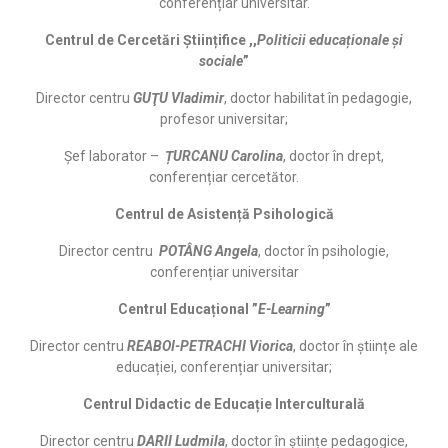
conferențiar universitar.
Centrul de Cercetări Științifice ,,
Politicii educaționale și
sociale
”
Director centru
GUŢU Vladimir
, doctor habilitat în pedagogie,
profesor universitar;
Șef laborator –
ȚURCANU Carolina
, doctor în drept,
conferențiar cercetător.
Centrul de Asistență Psihologică
Director centru
POTÂNG Angela
, doctor în psihologie,
conferențiar universitar
Centrul Educațional ”
E-Learning
”
Director centru
REABOI-PETRACHI Viorica
, doctor în științe ale
educației, conferențiar universitar;
Centrul Didactic de Educație Interculturală
Director centru
DARII Ludmila
, doctor în științe pedagogice,