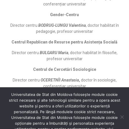
conferențiar universitar
Gender-Centru
Director centru
BODRUG-LUNGU Valentina
, doctor habilitat în
pedagogie, profesor universitar
Centrul Republican de Resurse pentru Asistența Socială
Director centru
BULGARU Maria
, doctor habilitat în filosofie,
profesor universitar
Centrul de Cercetări Sociologice
Director centru
OCERETNÎI Anastasia
,
doctor în sociologie,
conferențiar universitar
Universitatea de Stat din Moldova folosește module cookie
strict necesare și alte tehnologii similare pentru a opera acest
website și pentru a oferi utilizatorilor o experiență
personalizată. Pe lângă modulele cookie strict necesare,
Universitatea de Stat din Moldova folosește module cookie
®
opționale pentru a îmbunătăți și personaliza experiența
Secție Programare Web al USM