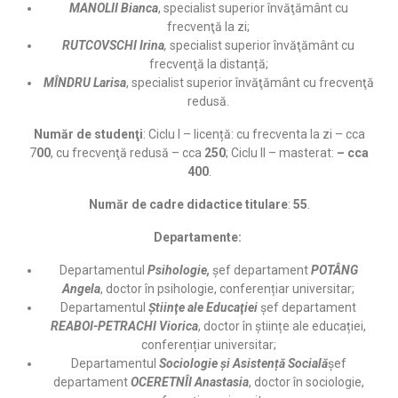
MANOLII Bianca
, specialist superior învăţământ cu
frecvenţă la zi;
RUTCOVSCHI Irina
,
specialist superior învăţământ cu
frecvenţă la distanță;
MÎNDRU Larisa
, specialist superior învăţământ cu frecvenţă
redusă.
Număr de studenţi
: Ciclu I – licență: cu frecventa la zi – cca
7
0
0
, cu frecvenţă redusă – cca
250
; Ciclu II – masterat:
– cca
400
.
Număr de cadre didactice titulare
:
55
.
Departamente:
Departamentul
Psihologie,
șef departament
POTÂNG
Angela
, doctor în psihologie, conferențiar universitar;
Departamentul
Ştiinţe ale Educaţiei
șef departament
REABOI-PETRACHI Viorica
, doctor în științe ale educației,
conferențiar universitar;
Departamentul
Sociologie și Asistență Socială
șef
departament
OCERETNÎI Anastasia
, doctor în sociologie,