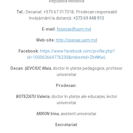
Republica Moldova
Tel.:
Decanat: +373 67 317318; Prodecan responsabil
învățământ la distanță:
+373 69 448 915
E-mail:
fpsesas@usm.md
Web-site:
http://psesas.usm.md
Facebook:
https://www.facebook.com/profile.php?
id=100063664776230&mibextid=ZbWKwL
Decan
:
ȘEVCIUC Maia
, doctor în științe pedagogice, profesor
universitar
Prodecan:
BOTEZATU Valeria
, doctor în științe ale educației, lector
universitar
MIRON Irina
, asistent universitar
Secretariat
: