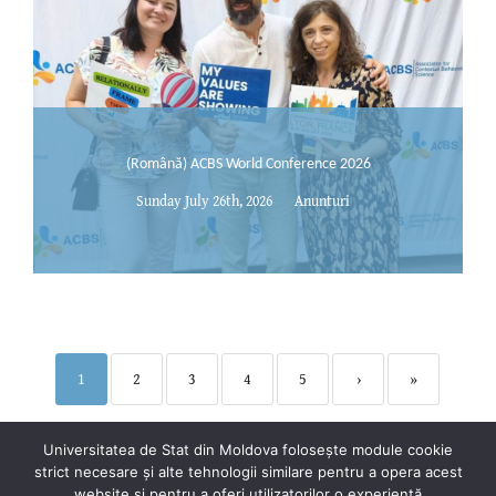
(Română) ACBS World Conference 2026
Sunday July 26th, 2026
Anunturi
1
2
3
4
5
›
»
Universitatea de Stat din Moldova folosește module cookie
strict necesare și alte tehnologii similare pentru a opera acest
website și pentru a oferi utilizatorilor o experiență